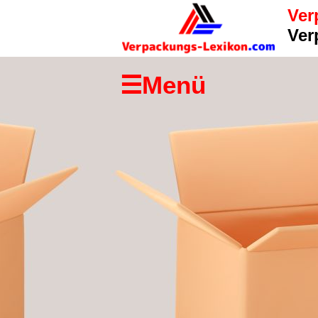
Ver
Startseite
Ver
Links
☰Menü
Copyright-
Hinweis
Impressum
/
Kontakt
Suchen