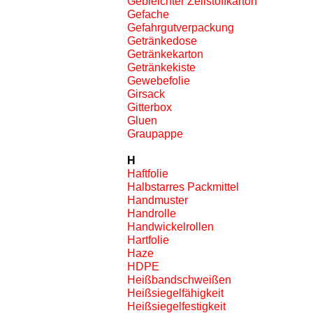
Gebleichter Zellstoffkarton
Gefache
Gefahrgutverpackung
Getränkedose
Getränkekarton
Getränkekiste
Gewebefolie
Girsack
Gitterbox
Gluen
Graupappe
H
Haftfolie
Halbstarres Packmittel
Handmuster
Handrolle
Handwickelrollen
Hartfolie
Haze
HDPE
Heißbandschweißen
Heißsiegelfähigkeit
Heißsiegelfestigkeit