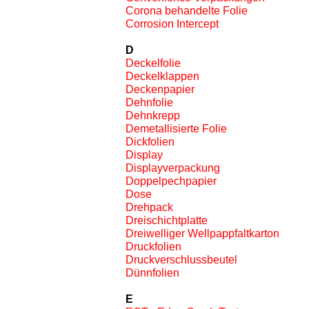
Corona behandelte Folie
Corrosion Intercept
D
Deckelfolie
Deckelklappen
Deckenpapier
Dehnfolie
Dehnkrepp
Demetallisierte Folie
Dickfolien
Display
Displayverpackung
Doppelpechpapier
Dose
Drehpack
Dreischichtplatte
Dreiwelliger Wellpappfaltkarton
Druckfolien
Druckverschlussbeutel
Dünnfolien
E