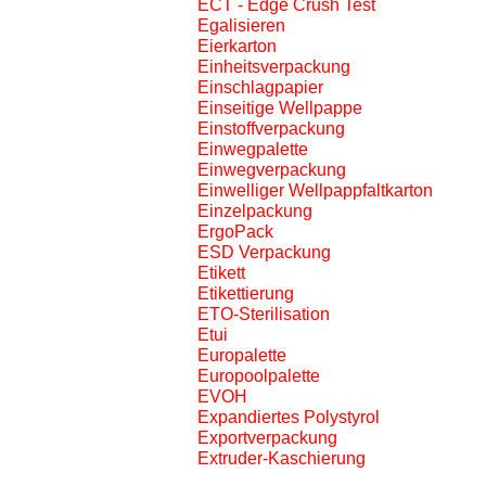
ECT - Edge Crush Test
Egalisieren
Eierkarton
Einheitsverpackung
Einschlagpapier
Einseitige Wellpappe
Einstoffverpackung
Einwegpalette
Einwegverpackung
Einwelliger Wellpappfaltkarton
Einzelpackung
ErgoPack
ESD Verpackung
Etikett
Etikettierung
ETO-Sterilisation
Etui
Europalette
Europoolpalette
EVOH
Expandiertes Polystyrol
Exportverpackung
Extruder-Kaschierung