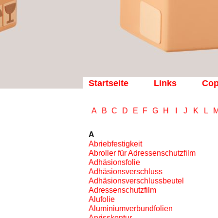
Startseite
Links
Cop
A
B
C
D
E
F
G
H
I
J
K
L
A
Abriebfestigkeit
Abroller für Adressenschutzfilm
Adhäsionsfolie
Adhäsionsverschluss
Adhäsionsverschlussbeutel
Adressenschutzfilm
Alufolie
Aluminiumverbundfolien
Anrisskontur