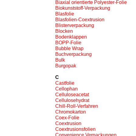
Biaxial orientierte Polyester-Folie
Biokunststoff-Verpackung
Blasfolie
Blasfolien-Coextrusion
Blisterverpackung
Blocken
Bodenklappen
BOPP-Folie
Bubble Wrap
Buchverpackung
Bulk
Burgopak
C
Castfolie
Cellophan
Celluloseacetat
Cellulosehydrat
Chill-Roll-Verfahren
Chromokarton
Coex-Folie
Coextrusion
Coextrusionsfolien
Convenience Verpackungen