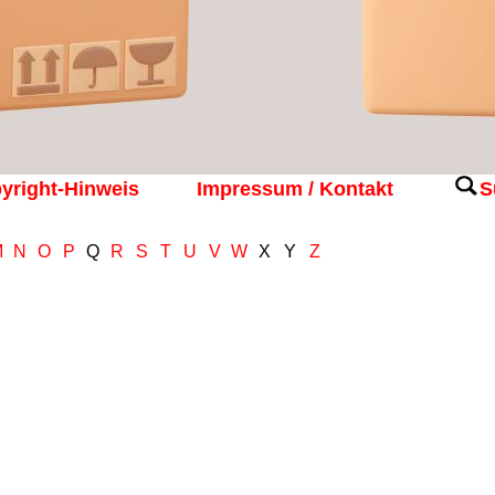
yright-Hinweis
Impressum / Kontakt
S
M
N
O
P
Q
R
S
T
U
V
W
X
Y
Z